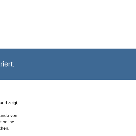
iert.
und zeigt,
Kunde von
t online
chen,