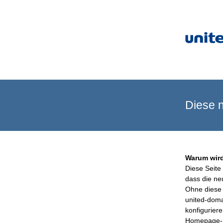
Diese n
Warum wird
Diese Seite 
dass die ne
Ohne diese 
united-doma
konfigurier
Homepage-B